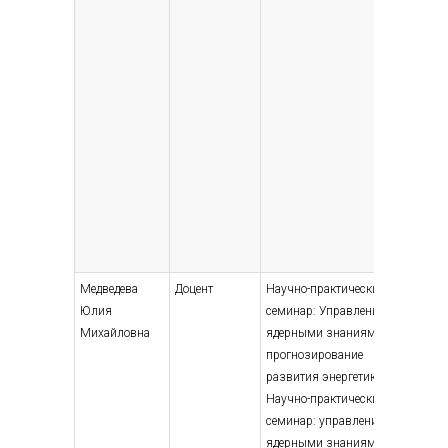
Медведева
Доцент
Научно-практический
Высшее
Юлия
семинар: Управление
— специ
Михайловна
ядерными знаниями и
магист
прогнозирование
Бухгалт
развития энергетики;
аудит, 
Научно-практический
2001
семинар: управление
ядерными знаниями и