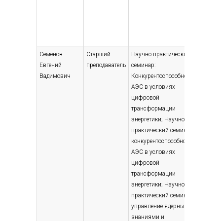
Семенов
Старший
Научно-практический
Высшее
Евгений
преподаватель
семинар:
— специ
Вадимович
Конкурентоспособность
магист
АЭС в условиях
Менедж
цифровой
2018
трансформации
энергетики; Научно-
практический семинар:
конкурентоспособность
АЭС в условиях
цифровой
трансформации
энергетики; Научно-
практический семинар:
управление ядерными
знаниями и