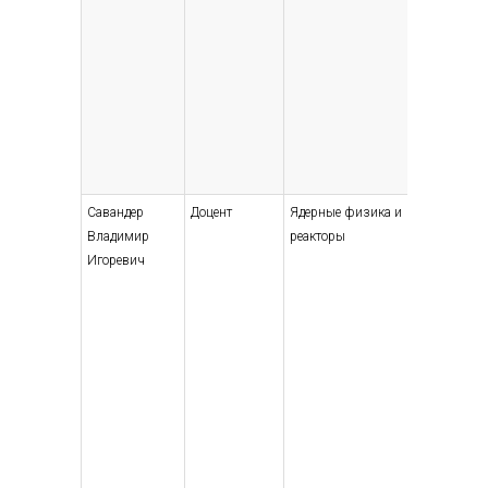
Савандер
Доцент
Ядерные физика и
Высшее
Владимир
реакторы
— специ
Игоревич
магист
Физико
энерге
устано
физик,