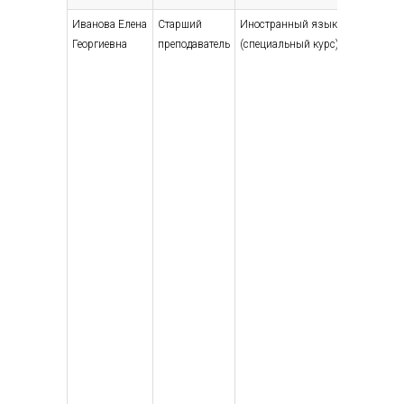
Иванова Елена
Старший
Иностранный язык
Высшее
Георгиевна
преподаватель
(специальный курс)
— специ
магист
Лингви
межкул
коммун
Лингви
препод
англий
2001