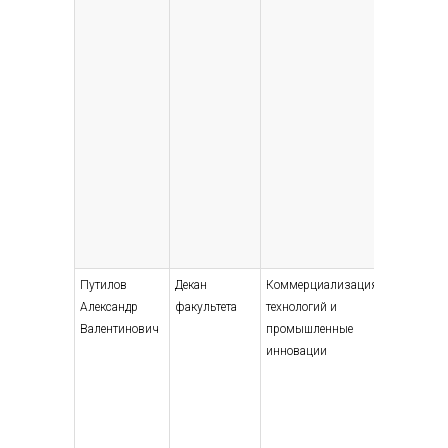
Путилов
Декан
Коммерциализация
Высшее
Александр
факультета
технологий и
— специ
Валентинович
промышленные
магист
инновации
радиац
инжене
1971