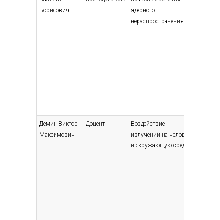
Борисович
ядерного
магист
нераспространения
Физико
энерге
устано
физик,
Демин Виктор
Доцент
Воздействие
Высшее
Максимович
излучений на человека
— специ
и окружающую среду
магист
Теорет
ядерна
инжене