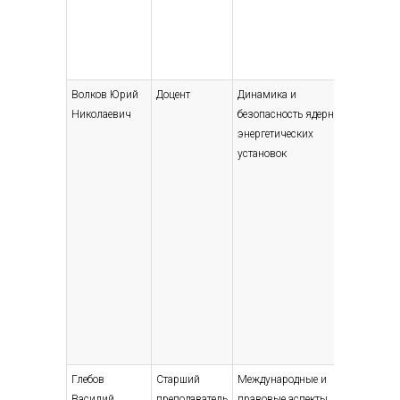
Волков Юрий
Доцент
Динамика и
Высшее
Николаевич
безопасность ядерных
— специ
энергетических
магист
установок
Технич
магист
Глебов
Старший
Международные и
Высшее
Василий
преподаватель
правовые аспекты
— специ