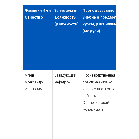
Фамилия Имя
Занимаемая
Преподаваемые
Уровн
Отчество
должность
учебные предметы,
профе
(должности)
курсы, дисциплины
образо
(модули)
указа
наиме
напра
подгот
специа
квали
Агеев
Заведующий
Производственная
Высшее
Александр
кафедрой
практика (научно-
— специ
Иванович
исследовательская
магист
работа);
Менедж
Стратегический
менедж
менеджмент