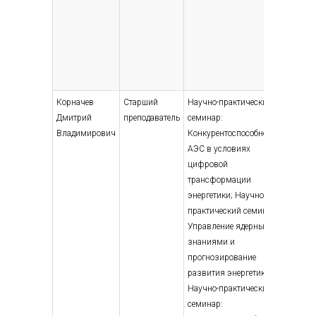
Корначев
Старший
Научно-практический
Высшее
Дмитрий
преподаватель
семинар:
— бака
Владимирович
Конкурентоспособность
Эконом
АЭС в условиях
управл
цифровой
предпр
трансформации
сервиса
энергетики; Научно-
менедж
практический семинар:
Управление ядерными
знаниями и
прогнозирование
развития энергетики;
Научно-практический
семинар: