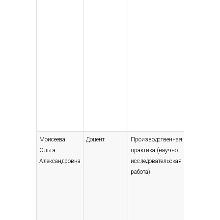
Моисеева
Доцент
Производственная
Высшее
Ольга
практика (научно-
— бака
Александровна
исследовательская
Маркет
работа)
наук, 