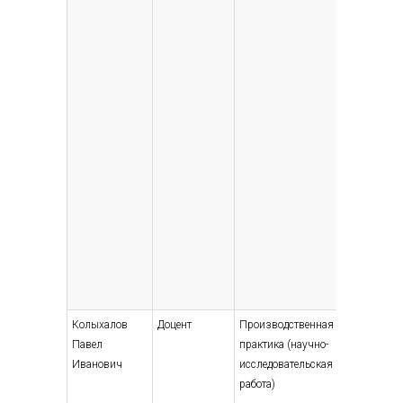
управл
предпр
(энерге
Эконом
2005
Колыхалов
Доцент
Производственная
Высшее
Павел
практика (научно-
— специ
Иванович
исследовательская
магист
работа)
Экспер