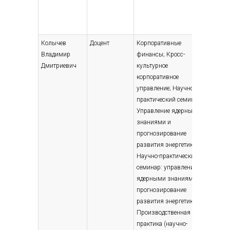
Колычев
Доцент
Корпоративные
Высшее
Владимир
финансы; Кросс-
— специ
Дмитриевич
культурное
магист
корпоративное
Прикла
управление; Научно-
матема
практический семинар:
матема
Управление ядерными
Высшее
знаниями и
— специ
прогнозирование
магист
развития энергетики;
Эконом
Научно-практический
управл
семинар: управление
предпр
ядерными знаниями и
(энерге
прогнозирование
Эконом
развития энергетики;
2003
Производственная
практика (научно-