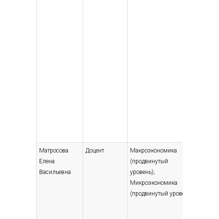
Матросова
Доцент
Макроэкономика
Высшее
Елена
(продвинутый
— специ
Васильевна
уровень);
магист
Микроэкономика
Матема
(продвинутый уровень)
методы
эконом
2008