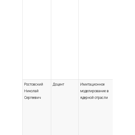
Ростовский
Доцент
Имитационное
Высшее
Николай
моделирование в
— специ
Сергеевич
ядерной отрасли
магист
твердог
инжене