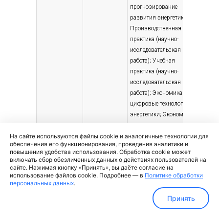
прогнозирование
развития энергетики;
Производственная
практика (научно-
исследовательская
работа); Учебная
практика (научно-
исследовательская
работа); Экономика и
цифровые технологии
энергетики; Экономика
ядерной отрасли
На сайте используются файлы cookie и аналогичные технологии для
(продвинутый уровень)
обеспечения его функционирования, проведения аналитики и
повышения удобства использования. Обработка cookie может
Семенова
Старший
Научно-практический
Высшее
включать сбор обезличенных данных о действиях пользователей на
Дарья
преподаватель
семинар:
— специ
сайте. Нажимая кнопку «Принять», вы даёте согласие на
Юрьевна
Конкурентоспособность
магист
использование файлов cookie. Подробнее — в
Политике обработки
персональных данных
.
АЭС в условиях
Менедж
цифровой
2018
Принять
трансформации
энергетики; Научно-