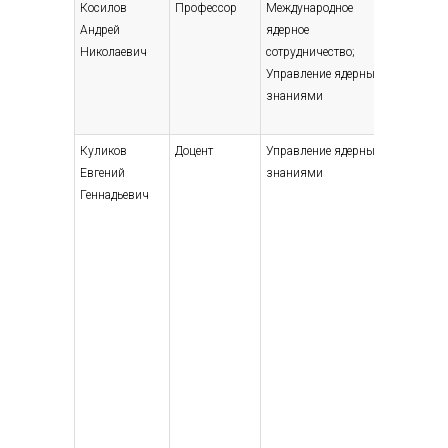
Косилов
Профессор
Международное
Высшее
Андрей
ядерное
— специ
Николаевич
сотрудничество;
магист
Управление ядерными
Автома
знаниями
электр
инжене
Куликов
Доцент
Управление ядерными
Высшее
Евгений
знаниями
— специ
Геннадьевич
магист
Ядерны
энерге
устано
физик,