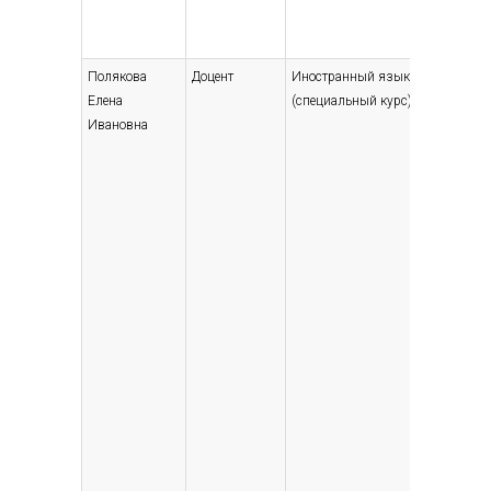
Полякова
Доцент
Иностранный язык
Высшее
Елена
(специальный курс)
— специ
Ивановна
магист
автома
телеме
инжене
1981