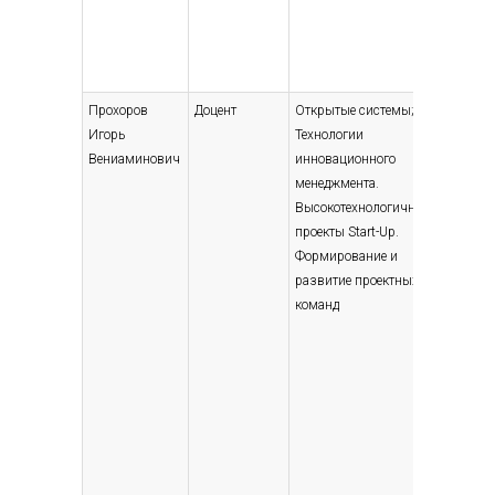
Прохоров
Доцент
Открытые системы;
Высшее 
Игорь
Технологии
специали
Вениаминович
инновационного
магистр
менеджмента.
Электро
Высокотехнологичные
вычисли
проекты Start-Up.
машины,
Формирование и
электри
развитие проектных
команд