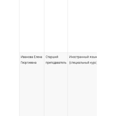
Иванова Елена
Старший
Иностранный язык
Высшее 
Георгиевна
преподаватель
(специальный курс)
специали
магистр
Лингвис
межкуль
коммуни
Лингвис
препода
английс
2001