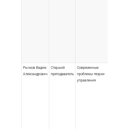
Рычков Вадим
Старший
Современные
Высшее 
Александрович
преподаватель
проблемы теории
специали
управления
магистр
Прикла
информа
области
междуна
сотрудни
Информа
междуна