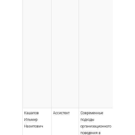
Кашапов
Ассистент
Современные
Высшее 
Ильмир
подходы
специали
Назипович
организационного
магистр
поведения в
Менеджм