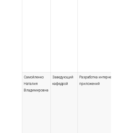
сотрудн
Самойленко
Заведующий
Разработка интернет-
Высшее 
Наталия
кафедрой
приложений
бакалав
Владимировна
Прикла
математ
информа
бакалав
образов
специали
магистр