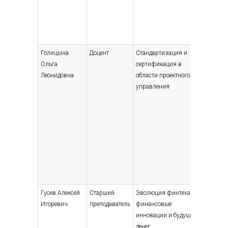
Голицына
Доцент
Стандартизация и
Высшее 
Ольга
сертификация в
специали
Леонидовна
области проектного
магистр
управления
Прикла
математ
1980
Гусев Алексей
Старший
Эволюция финтеха:
Высшее 
Игоревич
преподаватель
финансовые
специали
инновации и будущее
магистр
денег
Прикла