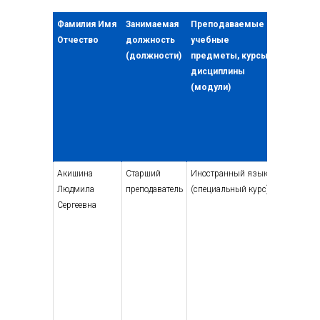
Фамилия Имя
Занимаемая
Преподаваемые
Уровни
Отчество
должность
учебные
профес
(должности)
предметы, курсы,
образо
дисциплины
указан
(модули)
наимен
направ
подгот
специа
квалиф
Акишина
Старший
Иностранный язык
Высшее 
Людмила
преподаватель
(специальный курс)
специали
Сергеевна
магистра
методик
иностра
культур,
преподав
Высшее 
подгото
высшей 