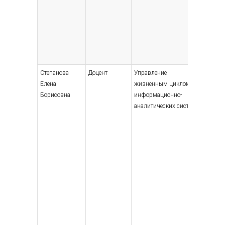
Степанова
Доцент
Управление
Высшее 
Елена
жизненным циклом
специали
Борисовна
информационно-
магистр
аналитических систем
Автомат
электро
физик, 