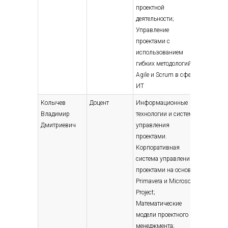
проектной
2021; В
деятельности;
образов
Управление
подгото
проектами с
высшей 
использованием
Экономи
гибких методологий
Исследо
Agile и Scrum в сфере
Препода
ИТ
исследо
Колычев
Доцент
Информационные
Высшее 
Владимир
технологии и системы
специали
Дмитриевич
управления
магистр
проектами.
Прикла
Корпоративная
математ
система управления
математ
проектами на основе
Высшее 
Primavera и Microsoft
специали
Project;
магистр
Математические
Экономи
модели проектного
управле
менеджмента;
предпри