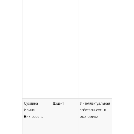
Суслина
Доцент
Интеллектуальная
Высшее 
Ирина
собственность в
специали
Викторовна
экономике
магистр
Вычисл
машины,