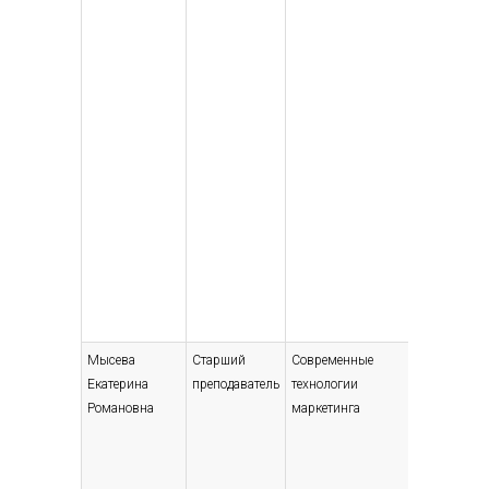
Мысева
Старший
Современные
Высшее 
Екатерина
преподаватель
технологии
специали
Романовна
маркетинга
магистр
Менеджм
2014