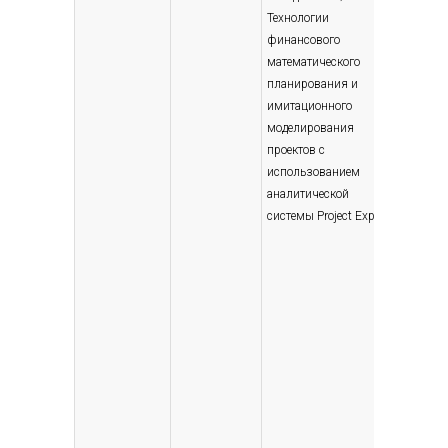
Технологии
(энергет
финансового
Экономи
математического
2003
планирования и
имитационного
моделирования
проектов с
использованием
аналитической
системы Project Expert