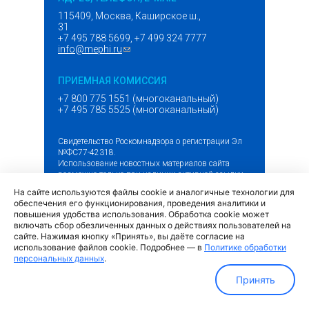
115409, Москва, Каширское ш.,
31
+7 495 788 5699, +7 499 324 7777
info@mephi.ru
(ссылка для отправки email)
ПРИЕМНАЯ КОМИССИЯ
+7 800 775 1551 (многоканальный)
+7 495 785 5525 (многоканальный)
Свидетельство Роскомнадзора о регистрации Эл
№ФС77-42318.
Использование новостных материалов сайта
возможно только при наличии активной ссылки
на
mephi.ru
.
На сайте используются файлы cookie и аналогичные технологии для
обеспечения его функционирования, проведения аналитики и
повышения удобства использования. Обработка cookie может
АВТОРИЗАЦИЯ
включать сбор обезличенных данных о действиях пользователей на
сайте. Нажимая кнопку «Принять», вы даёте согласие на
использование файлов cookie. Подробнее — в
Политике обработки
персональных данных
.
Принять
(внешняя
Обращение граждан и организаций
ссылка)