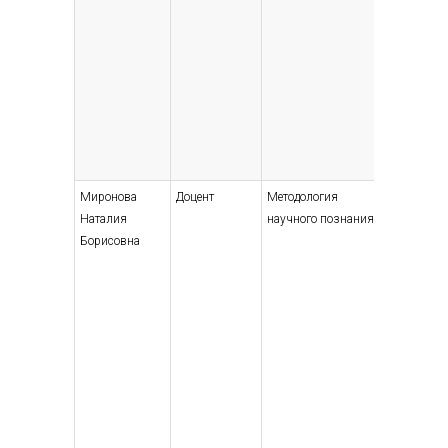
Миронова
Доцент
Методология
Высшее 
Наталия
научного познания
специали
Борисовна
магистр
Историк
1978