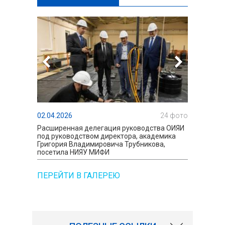
02.04.2026
24 фото
19.03.2
Расширенная делегация руководства ОИЯИ
Юрий Цо
под руководством директора, академика
лекцией
Григория Владимировича Трубникова,
Мендел
посетила НИЯУ МИФИ
ПЕРЕЙТИ В ГАЛЕРЕЮ