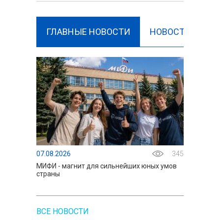
ГЛАВНЫЕ НОВОСТИ
НОВОСТИ РЕГИ
07.08.2026
345
07.08.2
МИФИ - магнит для сильнейших юных умов
НИЯУ МИ
страны
ведущи
ВСЕ НОВОСТИ