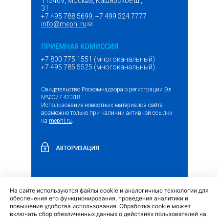
115409, Москва, Каширское ш.,
31
+7 495 788 5699, +7 499 324 7777
info@mephi.ru
(ссылка для отправки email)
ПРИЕМНАЯ КОМИССИЯ
+7 800 775 1551 (многоканальный)
+7 495 785 5525 (многоканальный)
Свидетельство Роскомнадзора о регистрации Эл
№ФС77-42318.
Использование новостных материалов сайта
возможно только при наличии активной ссылки
на
mephi.ru
.
АВТОРИЗАЦИЯ
На сайте используются файлы cookie и аналогичные технологии для
(внешняя
Обращение граждан и организаций
обеспечения его функционирования, проведения аналитики и
ссылка)
повышения удобства использования. Обработка cookie может
включать сбор обезличенных данных о действиях пользователей на