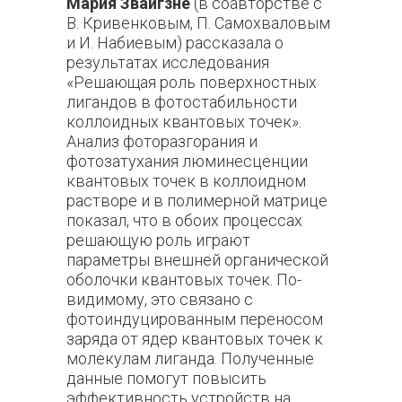
Мария Звайгзне
(в соавторстве с
В. Кривенковым, П. Самохваловым
и И. Набиевым) рассказала о
результатах исследования
«Решающая роль поверхностных
лигандов в фотостабильности
коллоидных квантовых точек».
Анализ фоторазгорания и
фотозатухания люминесценции
квантовых точек в коллоидном
растворе и в полимерной матрице
показал, что в обоих процессах
решающую роль играют
параметры внешней органической
оболочки квантовых точек. По-
видимому, это связано с
фотоиндуцированным переносом
заряда от ядер квантовых точек к
молекулам лиганда. Полученные
данные помогут повысить
эффективность устройств на