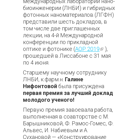
международных лабораторий нано-
биоинженерии (ЛНБИ) и гибридных
фотонных наноматериалов (ЛГФН)
представили шесть докладов, в
том числе две приглашенных
лекции, на 4-й Международной
конференции по прикладной
оптике и фотонике (
AOP 2019
(внешняя
),
прошедшей в Лиссабоне с 31 мая
ссылка)
по 4 июня.
Старшему научному сотруднику
ЛНБИ, к.фарм.н.
Галине
Нифонтовой
была присуждена
первая премия за лучший доклад
молодого ученого!
Первую премия завоевала работа,
выполненная в соавторстве с М.
Барышниковой, Ф. Рамос-Гомес, Ф.
Альвес, И. Набиевым и А.
Сухановой — «Конструирование