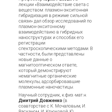
лекции «Взаимодействие света с
веществом: плазмон-экситонная
гибридизация в режиме сильной
связи» дал обзор исследований по
плазмон-экситонному
взаимодействию в гибридных
наноструктурах и способах его
регистрации
спектроскопическими методами. В
частности, были представлены
новые данные о
магнитооптическом ответе,
который демонстрируют
немагнитные органические
молекулы, адсорбировавшие
плазмонные наночастицы.
Научный сотрудник, к.физ.-мат.н.
Дмитрий Довженко
(в
соавторстве с К. Мочаловым, И.
Васканом, И. Крюковой, Ю.