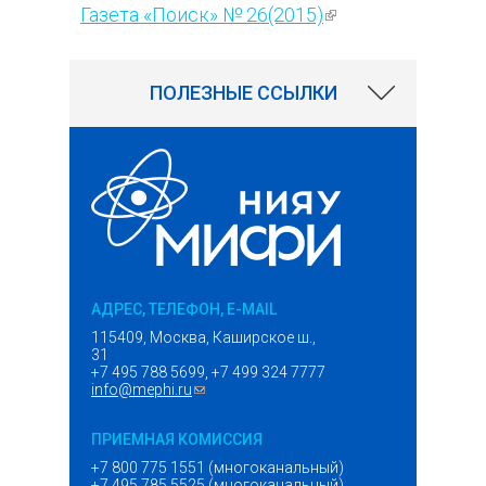
Газета «Поиск» № 26(2015)
(внешняя
128
ссылка)
ПОЛЕЗНЫЕ ССЫЛКИ
АДРЕС, ТЕЛЕФОН, E-MAIL
115409, Москва, Каширское ш.,
31
+7 495 788 5699, +7 499 324 7777
info@mephi.ru
(ссылка для отправки email)
ПРИЕМНАЯ КОМИССИЯ
+7 800 775 1551 (многоканальный)
+7 495 785 5525 (многоканальный)