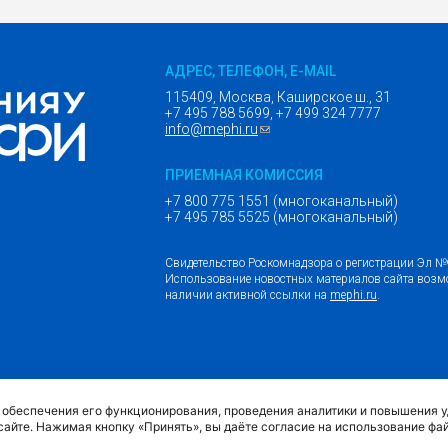
АДРЕС, ТЕЛЕФОН, E-MAIL
115409, Москва, Каширское ш., 31
+7 495 788 5699, +7 499 324 7777
info@mephi.ru
(ссылка для отправки email)
ПРИЕМНАЯ КОМИССИЯ
+7 800 775 1551 (многоканальный)
+7 495 785 5525 (многоканальный)
Свидетельство Роскомнадзора о регистрации Эл 
Использование новостных материалов сайта возм
наличии активной ссылки на
mephi.ru
.
(внешняя ссыл
Обращение граждан и организаций
я обеспечения его функционирования, проведения аналитики и повышения 
сайте. Нажимая кнопку «Принять», вы даёте согласие на использование фа
Политика обработки персональных данных МИФИ