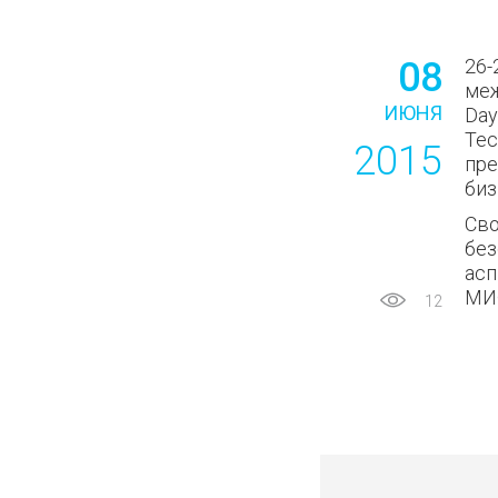
08
26-
меж
ИЮНЯ
Day
Tec
2015
пре
биз
Сво
без
асп
МИ
12