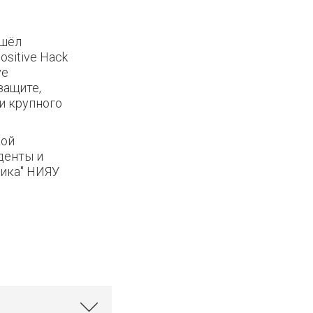
ошёл
sitive Hack
ve
защите,
и крупного
кой
денты и
тика" НИЯУ