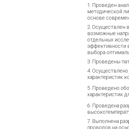
1. Проведен ана
методической ли
основе совреме
2. Осуществлен 
возможные напр
отдельных иссле
эффективности 
выбора оптималь
3. Проведены пат
4. Осуществлено
характеристик к
5. Проведено об
характеристик д
6. Проведена ра
высокотемперату
7. Выполнена ра
проводов на осн