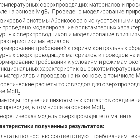
емпературных сверхпроводящих материалов и прово
сле на основе MgB
. Проведено моделирование прир
2
 вихревой системы Абрикосова с искусственными ц
же проведено моделирование вольтамперных характе
урных сверхпроводников и моделирование влияния
арактеристики материалов.
формирование требований к сериям контрольных обр
рных сверхпроводящих материалов и проводов на и
формирование требований к условиям и режимам эк
ункциональных характеристик высокотемпературны
 материалов и проводов на их основе, в том числе 
еоретические расчеты токовводов для сверхпровод
ве MgB
.
2
ы методы получения низкоомных контактов соединен
 проводов, в том числе на основе MgB
2
 теоретическая модель сверхпроводящего магнита.
актеристики полученных результатов:
льтаты полностью соответствуют требованиям тех