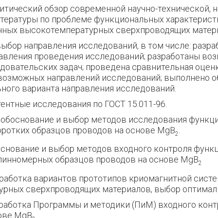
литический обзор современной научно-технической, 
тературы по проблеме функциональных характерист
нных высокотемпературных сверхпроводящих матер
выбор направления исследований, в том числе: разр
авления проведения исследований; разработаны во
довательских задач; проведена сравнительная оцен
возможных направлений исследований; выполнено о
ного варианта направления исследований.
ентные исследования по ГОСТ 15.011-96.
 обоснование и выбор методов исследования функц
оротких образцов проводов на основе MgB
.
2
основание и выбор методов входного контроля функ
линномерных образцов проводов на основе MgB
2
зработка вариантов прототипов криомагнитной сист
рных сверхпроводящих материалов, выбор оптималь
зработка Программы и методики (ПиМ) входного кон
ове MgB
.