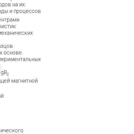
дов на их
оды и процессов
ентрами
ристик
механических
азцов
х основе.
спериментальных
х
MgB
2
ящей магнитной
ий
нического