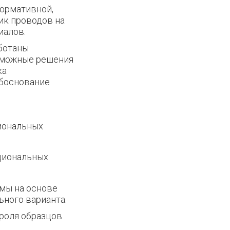
нормативной,
ик проводов на
иалов.
аботаны
зможные решения
ка
боснование
иональных
циональных
емы на основе
ного варианта.
троля образцов