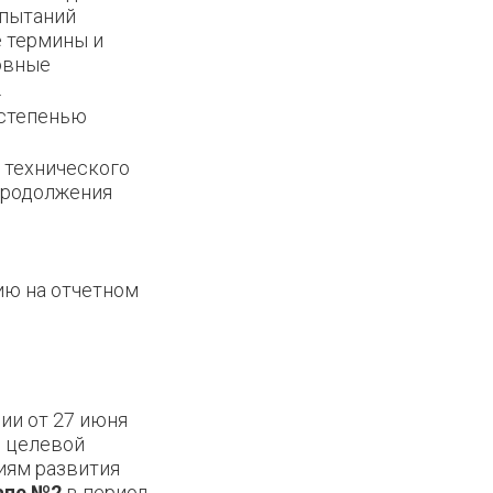
спытаний
е термины и
овные
.
 степенью
 технического
 продолжения
ию на отчетном
ии от 27 июня
й целевой
иям развития
апе №2
в период