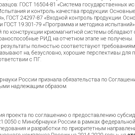
разцов: ГОСТ 16504-81 «Система государственных и
Испытания и контроль качества продукции. Основны
», ГОСТ 24297-87 «Входной контроль продукции. Осн
и ГОСТ 19.301-79 «Программа и методика испытаний»
й по конструкции криомагнитной системы обладают
раноспособные РИД на отчетном этапе не получены.
 результаты полностью соответствуют требованиям
казывают на, безусловно, хорошие перспективы для
ответствии с ПГ.
науки России признала обязательства по Соглашен
ными надлежащим образом.
ия проекта по соглашению о предоставлению субсид
.21.0050 с Минобрнауки России в рамках федерально
едования и разработки по приоритетным направлен
ического комплекса России на 2014-2020 годы» на
эт