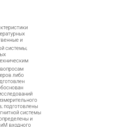
актеристики
ературных
твенные и
ой системы;
ных
техническим
 вопросам
еров либо
одготовлен
обоснован
 исследований
измерительного
в; подготовлены
агнитной системы
 определены и
ПиМ входного