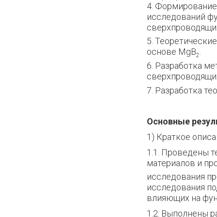
4. Формирование
исследований ф
сверхпроводящих
5. Теоретически
основе MgB
.
2
6. Разработка м
сверхпроводящих
7. Разработка т
Основные резул
1) Краткое опис
1.1. Проведены 
материалов и про
исследования пр
исследования по
влияющих на фун
1.2. Выполнены 