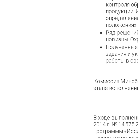
контроля об
продукции. 
определения
положения» 
Ряд решени
новизны. Ох
Полученные
задания и у
работы в со
Комиссия Минобр
этапе исполнен
В ходе выполнен
2014 г. № 14.575
программы «Иссл
научно-технолог