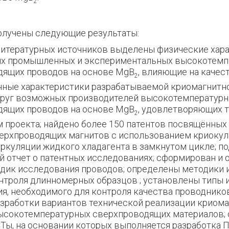
2
олучены следующие результаты:
литературных источников выделены физические хар
х промышленных и экспериментальных высокотемп
дящих проводов на основе MgB
, влияющие на качес
2
ные характеристики разрабатываемой криомагнитн
круг возможных производителей высокотемператур
дящих проводов на основе MgB
, удовлетворяющих 
2
 проекта; найдено более 150 патентов посвящённых
ерхпроводящих магнитов с использованием криокул
ркуляции жидкого хладагента в замкнутом цикле; п
 отчет о патентных исследованиях; сформирован и 
дик исследования проводов; определены методики
нтроля длинномерных образцов ; установлены типы 
я, необходимого для контроля качества проводнико
зработки вариантов технической реализации криом
ысокотемпературных сверхпроводящих материалов;
Ты, на основании которых выполняется разработка 