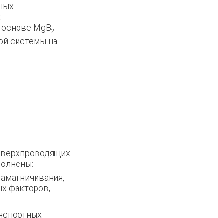
ных
х
а основе MgB
2
ой системы на
 сверхпроводящих
полнены:
намагничивания,
ых факторов,
анспортных