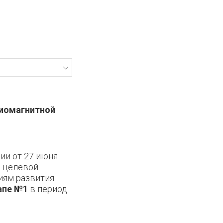
риомагнитной
ии от 27 июня
й целевой
иям развития
апе №1
в период