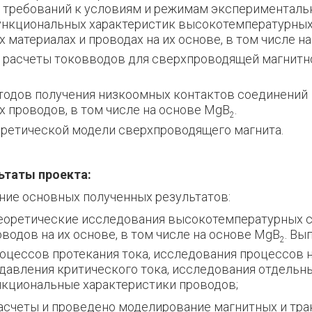
 требований к условиям и режимам эксперименталь
ункциональных характеристик высокотемпературны
 материалах и проводах на их основе, в том числе н
е расчеты токовводов для сверхпроводящей магнитн
етодов получения низкоомных контактов соединений
 проводов, в том числе на основе MgB
.
2
еоретической модели сверхпроводящего магнита.
ьтаты проекта:
ание основных полученных результатов:
теоретические исследования высокотемпературных
водов на их основе, в том числе на основе MgB
. Вы
2
оцессов протекания тока, исследования процессов 
давления критического тока, исследования отдельн
кциональные характеристики проводов;
расчеты и проведено моделирование магнитных и тр