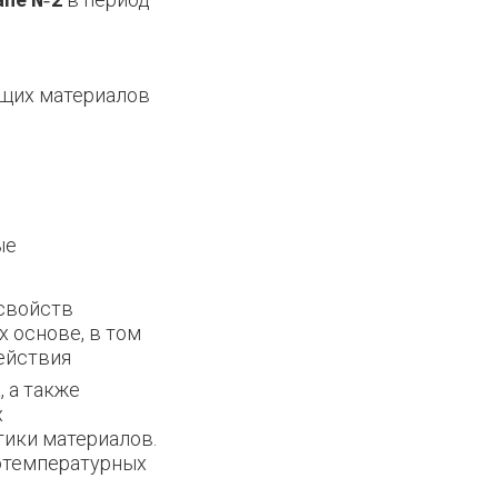
ящих материалов
ые
 свойств
 основе, в том
ействия
 а также
х
тики материалов.
отемпературных