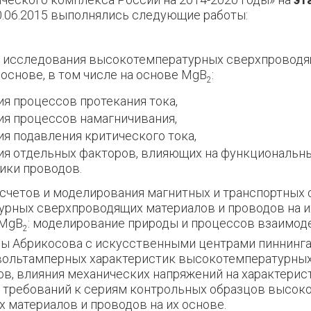
30.06.2015 выполнялись следующие работы:
е исследования высокотемпературных сверхпровод
 основе, в том числе на основе MgB
:
2
я процессов протекания тока,
я процессов намагничивания,
я подавления критического тока,
ия отдельных факторов, влияющих на функциональн
ики проводов.
асчетов и моделирования магнитных и транспортных
рных сверхпроводящих материалов и проводов на их
 MgB
: моделирование природы и процессов взаимод
2
ы Абрикосова с искусственными центрами пиннинга,
вольтамперных характеристик высокотемпературны
в, влияния механических напряжений на характерис
 требований к сериям контрольных образцов высок
 материалов и проводов на их основе.