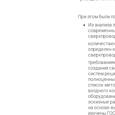
При этом были п
Из анализа 
современны
сверхпрово
количествен
определен 
сверхпрово
требованиям
создания св
систем реци
полноценный
список мето
входного ко
оборудовани
эскизные ра
на основе в
изучены ГОС