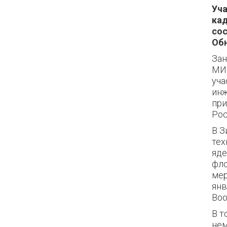
Уча
ка
сос
Обн
Зан
МИФ
уча
инж
при
Рос
В З
тех
яде
фло
мер
янв
Воо
В т
не