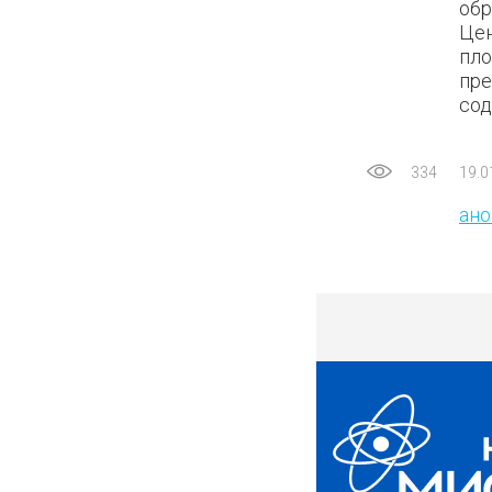
обр
Цен
пло
пре
сод
334
19.0
ан