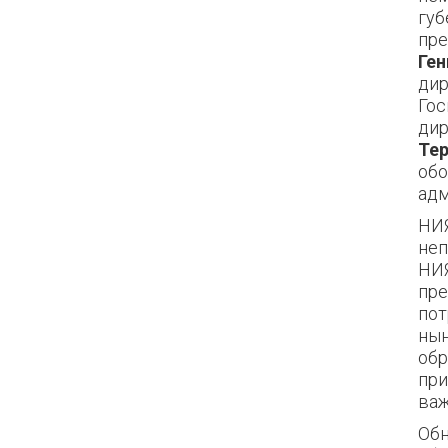
г
уб
пре
Г
ен
дир
Го
дир
Те
о
б
адм
НИЯ
неп
НИЯ
пре
пот
нын
обр
при
важ
Обн