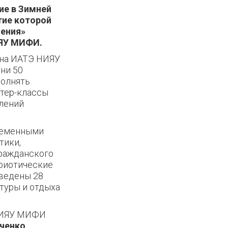
ие в Зимней
ие которой
пения»
ИЯУ МИФИ.
 на ИАТЭ НИЯУ
ни 50
полнять
стер-классы
лений
ременными
тики,
гражданского
триотические
дведены 28
туры и отдыха
ИЯУ МИФИ
ченко
,