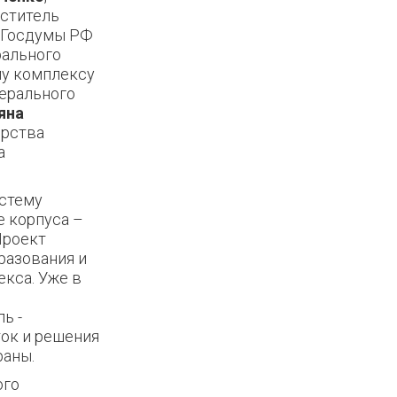
ститель
 Госдумы
РФ
рального
му комплексу
ерального
яна
ерства
а
стему
 корпуса –
Проект
разования и
кса. Уже в
ь -
ок и решения
раны.
ого