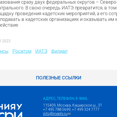
азования сразу двух федеральных округов – Северо
трального. В свою очередь ИАТЭ превратится, в том 
щадку проведения кадетских мероприятий, а его сот
подавать в кадетских организациях и оказывать им
ействие.
1.2023
онсы
Росатом
ИАТЭ
филиал
ПОЛЕЗНЫЕ ССЫЛКИ
АДРЕС, ТЕЛЕФОН, E-MAIL
115409, Москва, Каширское ш., 31
+7 495 788 5699, +7 499 324 7777
info@mephi.ru
(ссылка для отправки email)