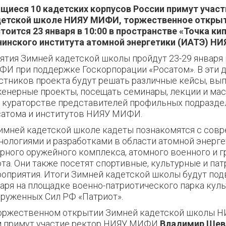
щиеся 10 кадетских корпусов России примут участ
детской школе НИЯУ МИФИ, торжественное открыт
тоится 23 января в 10:00 в пространстве «Точка ки
инского института атомной энергетики (ИАТЭ) Н
ятия Зимней кадетской школы пройдут 23-29 января
И при поддержке Госкорпорации «Росатом». В эти д
стников проекта будут решать различные кейсы, вы
енерные проекты, посещать семинары, лекции и ма
 кураторстве представителей профильных подразде
атома и институтов НИЯУ МИФИ.
имней кадетской школе кадеты познакомятся с сов
нологиями и разработками в области атомной энерге
рного оружейного комплекса, атомного военного и 
та. Они также посетят спортивные, культурные и па
оприятия. Итоги Зимней кадетской школы будут по
аря на площадке военно-патриотического парка куль
руженных Сил РФ «Патриот».
оржественном открыти
и
Зимн
ей
кадетск
ой
школ
ы
Н
м
примут участие
р
ектор НИЯУ МИФИ
В
ладимир
Шев