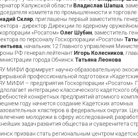
ернатор Калужской области
В
ладислав
Шапша
,
заме
дседателя комитета по промышленности и торговле
надий
Скляр
, приглашены п
ервый заместитель гене
ектора - директор Дирекции по ядерному оружейно
скорпорации
«
Росатом
»
О
лег
Шубин
, з
аместитель ген
ектора по персоналу Госкорпорации
«
Росатом
»
Т
ать
рентьева
, н
ачальник 12 Главного управления Минист
ороны
РФ
генерал
-
лейтенант
И
горь
Колесников
,
г
лав
инистрации города Обнинск
Т
атьяна
Леонова
.
У МИФИ формирует научно-образовательную экоси
рерывной профессиональной подготовки «Кадетские
У МИФИ – предприятия Госкорпорации «Росатом». 
дполагает интеграцию классического кадетского об
ребностей конкретных предприятий атомного компле
ешнем году начнется создание Кадетских атомных
азовательных кластеров в федеральных округах. Цел
влечение молодежи в сферу исследований, разработ
нейших задач развития общества и суверенитета ст
инск призван стать региональным центром кадетск