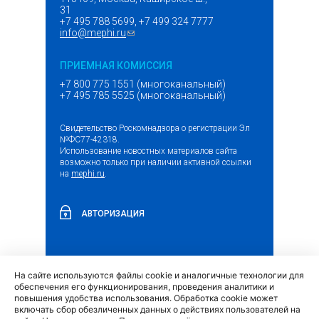
31
+7 495 788 5699, +7 499 324 7777
info@mephi.ru
(ссылка для отправки email)
ПРИЕМНАЯ КОМИССИЯ
+7 800 775 1551 (многоканальный)
+7 495 785 5525 (многоканальный)
Свидетельство Роскомнадзора о регистрации Эл
№ФС77-42318.
Использование новостных материалов сайта
возможно только при наличии активной ссылки
на
mephi.ru
.
АВТОРИЗАЦИЯ
На сайте используются файлы cookie и аналогичные технологии для
(внешняя
Обращение граждан и организаций
обеспечения его функционирования, проведения аналитики и
ссылка)
повышения удобства использования. Обработка cookie может
включать сбор обезличенных данных о действиях пользователей на