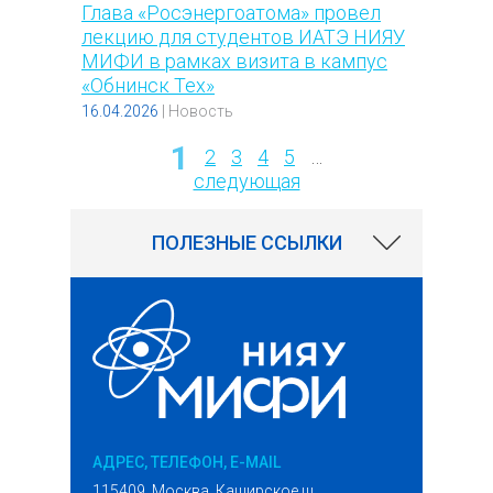
Глава «Росэнергоатома» провел
лекцию для студентов ИАТЭ НИЯУ
МИФИ в рамках визита в кампус
«Обнинск Тех»
16.04.2026
|
Новость
1
2
3
4
5
…
Страницы
следующая
ПОЛЕЗНЫЕ ССЫЛКИ
АДРЕС, ТЕЛЕФОН, E-MAIL
115409, Москва, Каширское ш.,