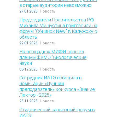
в старые аудитории невозможно
27.01.2026
|
Новость
Председателя Правительства РФ
Михаила Мишустина пригласили на
форум "Обнинск New" в Калужскую
область
22.01.2026
|
Новость
На площадках МИФИ прошел
пленум ФУМО "Биологические
науки"
08.12.2025
|
Новость
Сотрудник ИАТЭ победила в
номинации «Лучший
преподаватель» конкурса «Знание.
Лектор - 2025»
25.11.2025
|
Новость
Студенческий карьерный форум в
ИАТЭ