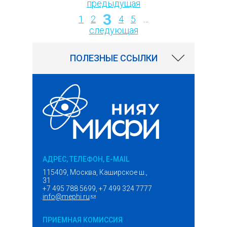
предыдущая
3
Страницы
1
2
4
5
…
следующая
ПОЛЕЗНЫЕ ССЫЛКИ
АДРЕС, ТЕЛЕФОН, E-MAIL
115409, Москва, Каширское ш.,
31
+7 495 788 5699, +7 499 324 7777
info@mephi.ru
(ссылка для отправки email)
ПРИЕМНАЯ КОМИССИЯ