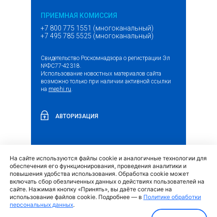
ПРИЕМНАЯ КОМИССИЯ
+7 800 775 1551 (многоканальный)
+7 495 785 5525 (многоканальный)
Свидетельство Роскомнадзора о регистрации Эл
№ФС77-42318.
Использование новостных материалов сайта
возможно только при наличии активной ссылки
на
mephi.ru
.
АВТОРИЗАЦИЯ
На сайте используются файлы cookie и аналогичные технологии для
(внешняя
Обращение граждан и организаций
обеспечения его функционирования, проведения аналитики и
ссылка)
повышения удобства использования. Обработка cookie может
включать сбор обезличенных данных о действиях пользователей на
сайте. Нажимая кнопку «Принять», вы даёте согласие на
использование файлов cookie. Подробнее — в
Политике обработки
персональных данных
.
Политика обработки персональных данных