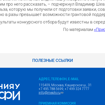
им про него рассказать,
–
подчеркнул Владимир Шев
ьза, которую мы получили от подготовки заявки, с
но в разы превышает возможности грантовой подде
ультаты конкурсного отбора будут известны в серед
По материалам
«Прио
ПОЛЕЗНЫЕ ССЫЛКИ
АДРЕС, ТЕЛЕФОН, E-MAIL
115409, Москва, Каширское ш., 31
+7 495 788 5699, +7 499 324 7777
info@mephi.ru
(ссылка для отправки email)
ПРИЕМНАЯ КОМИССИЯ