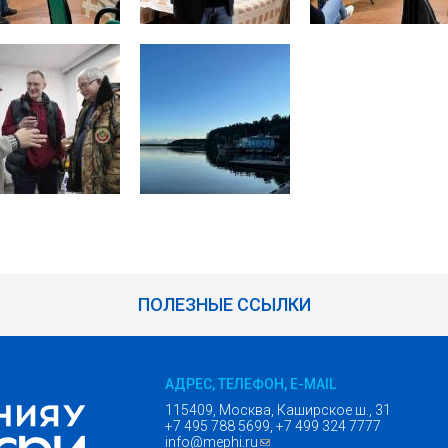
ПОЛЕЗНЫЕ ССЫЛКИ
АДРЕС, ТЕЛЕФОН, E-MAIL
115409, Москва, Каширское ш., 31
+7 495 788 5699, +7 499 324 7777
info@mephi.ru
(ссылка для отправки email)