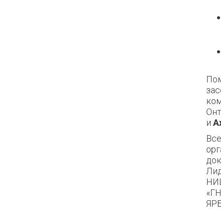
Пом
зас
ком
Онт
и
А
Все
орг
док
Лид
НИЦ
«ГН
ЯРБ