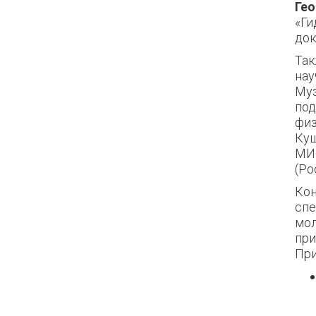
Гео
«Ги
док
Так
нау
Муз
под
физ
Куш
МИФ
(Ро
Кон
спе
мол
при
При