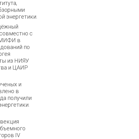
титута,
обзорными
й энергетики.
одёжный
(совместно с
 МИФИ в
едований по
ргея
ты из НИЯУ
тва и ЦАИР
ученых и
влено в
ада получили
энергетики.
нвекция
объемного
оров IV