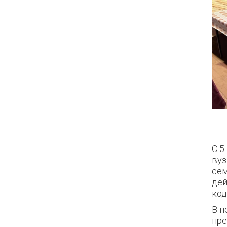
С 5
вуз
сем
дей
код
В п
пр