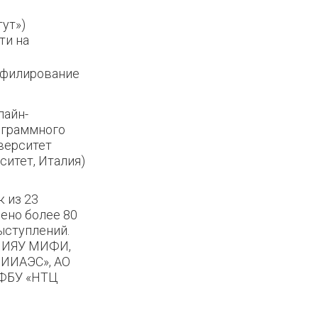
ут»)
ти на
офилирование
лайн-
ограммного
верситет
ситет, Италия)
 из 23
ено более 80
ыступлений.
 НИЯУ МИФИ,
НИИАЭС», АО
 ФБУ «НТЦ