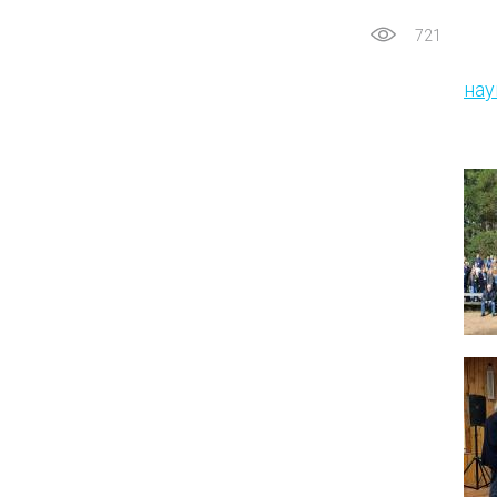
721
нау