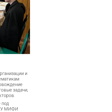
организации и
тематикам
ровождение
овые задачи,
кторов.
 под
ИЯУ МИФИ