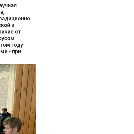
научная
в,
традиционно
ской и
личие от
ирусом
этом году
ме - при