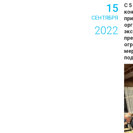
15
С 5
кон
СЕНТЯБРЯ
при
орг
2022
экс
пре
огр
мер
под