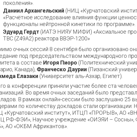
поколения».
Даниил Архангельский
(НИЦ «Курчатовский инстит
«Расчётное исследование влияния функции ценнос
функционалы нейтронной кинетики по программе».
Эдуард Гердт
(ИАТЭ НИЯУ МИФИ) «Аксиальное пр
ТВС (Z49A2) реактора ВВЭР-1200»
имо очных сессий 8 сентября было организовано он
едание под председательством международного пр
итета в составе
Игоря Пиоро
(Политехнический уни
арио, Канада),
Франческо Даурии
(Пизанский универ
хмеда Елазаки
(Университет аль-Азхар, Египет).
го в конференции приняли участие более ста человек
анизаций. Во время очных заседаний было представл
ладов. В рамках онлайн-сессии было заслушано 25 в
ерами по количеству докладов стали организации:
 «Курчатовский институт», ИТЦП «ПРОРЫВ», АО «В
Ц РФ-ФЭИ», Научное учреждение «ОИЭЯИ – Сосны»,
», АО «ОКБМ Африкантов».