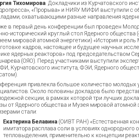
ргия Тихомирова
. Докладчики из Курчатовского инс
дропресса», «Прорыва» и НИЯУ МИФИ выступили с 
ладами, охватывающими разные направления ядерно
же в первый день конференции был проведен Мол
чно-исторический круглый стол Ядерного общества 
еем мировой атомной энергетики) «История и роль
готовке кадров, настоящее и будущее научных иссл
ике ядерных реакторов» под председательством Се
нарева (ОЯО). Перед участниками выступили экспер
И, Курчатовского института, ФЭИ, Ядерного общес
сатом).
ференция привлекла большое количество молодых 
циалистов. Около половины докладов было предста
одежной секции, в рамках которой три лучших докл
зы от Ядерного общества и Музея мировой атомной 
зерами стали:
Екатерина Белавина
(ОИВТ РАН) «Естественная ко
имитатора расплава соли в условиях однородного 
тепловыделения, применительно к концепции реакт