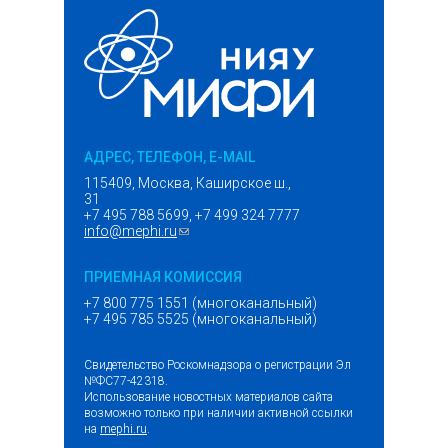
АДРЕС, ТЕЛЕФОН, E-MAIL
115409, Москва, Каширское ш.,
31
+7 495 788 5699, +7 499 324 7777
info@mephi.ru
(ссылка для отправки email)
ПРИЕМНАЯ КОМИССИЯ
+7 800 775 1551 (многоканальный)
+7 495 785 5525 (многоканальный)
Свидетельство Роскомнадзора о регистрации Эл
№ФС77-42318.
Использование новостных материалов сайта
возможно только при наличии активной ссылки
на
mephi.ru
.