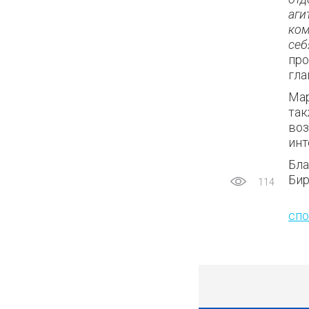
аги
ком
себ
про
гла
Мар
так
воз
инт
Бла
Бир
114
спо