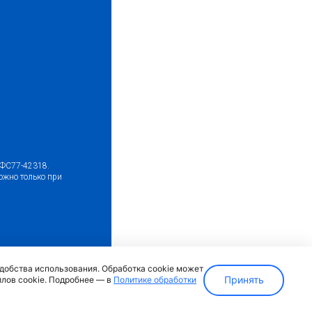
№ФС77-42318.
ожно только при
ка)
удобства использования. Обработка cookie может
Принять
йлов cookie. Подробнее — в
Политике обработки