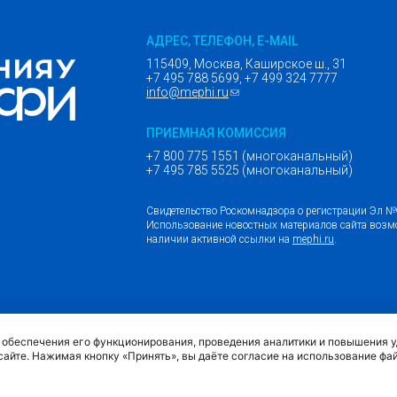
АДРЕС, ТЕЛЕФОН, E-MAIL
115409, Москва, Каширское ш., 31
+7 495 788 5699, +7 499 324 7777
info@mephi.ru
(ссылка для отправки email)
ПРИЕМНАЯ КОМИССИЯ
+7 800 775 1551 (многоканальный)
+7 495 785 5525 (многоканальный)
Свидетельство Роскомнадзора о регистрации Эл 
Использование новостных материалов сайта возм
наличии активной ссылки на
mephi.ru
.
(внешняя ссыл
Обращение граждан и организаций
я обеспечения его функционирования, проведения аналитики и повышения 
сайте. Нажимая кнопку «Принять», вы даёте согласие на использование фа
Политика обработки персональных данных МИФИ