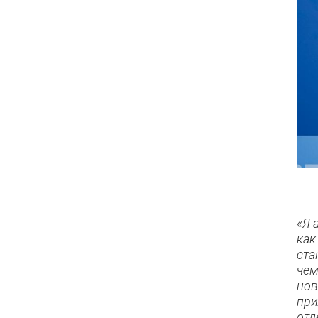
«Я 
как
ста
чем
нов
при
отд