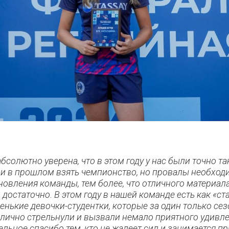
абсолютно уверена, что в этом году у нас были точно т
 и в прошлом взять чемпионство, но провалы необход
новления команды, тем более, что отличного материала
 достаточно. В этом году в нашей команде есть как «ста
енькие девочки-студентки, которые за один только сез
лично стрельнули и вызвали немало приятного удивлен
ельное спасибо тем, кто не жалеет сил и занимается п