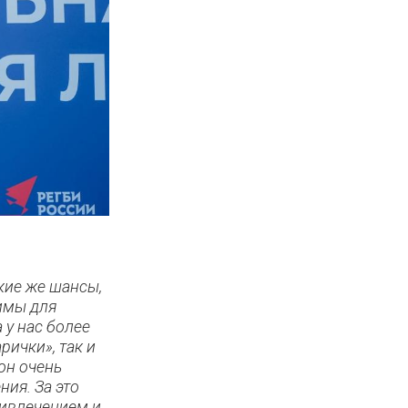
акие же шансы,
имы для
 у нас более
рички», так и
он очень
ия. За это
ривлечением и