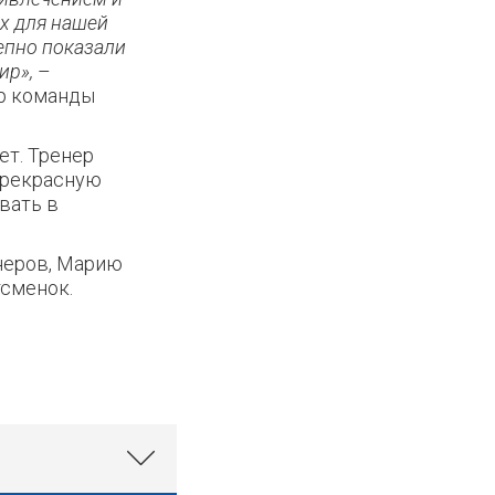
х для нашей
епно показали
ир»,
–
р команды
ет. Тренер
прекрасную
вать в
неров, Марию
ртсменок.