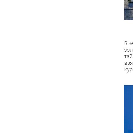
В ч
зол
тай
взя
ку