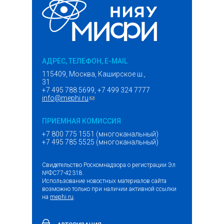
АДРЕС, ТЕЛЕФОН, E-MAIL
115409, Москва, Каширское ш.,
31
+7 495 788 5699, +7 499 324 7777
info@mephi.ru
(ссылка для отправки email)
ПРИЕМНАЯ КОМИССИЯ
+7 800 775 1551 (многоканальный)
+7 495 785 5525 (многоканальный)
Свидетельство Роскомнадзора о регистрации Эл
№ФС77-42318.
Использование новостных материалов сайта
возможно только при наличии активной ссылки
на
mephi.ru
.