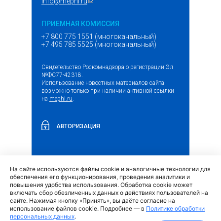
info@mephi.ru
(ссылка для отправки email)
ПРИЕМНАЯ КОМИССИЯ
+7 800 775 1551 (многоканальный)
+7 495 785 5525 (многоканальный)
Свидетельство Роскомнадзора о регистрации Эл
№ФС77-42318.
Использование новостных материалов сайта
возможно только при наличии активной ссылки
на
mephi.ru
.
АВТОРИЗАЦИЯ
На сайте используются файлы cookie и аналогичные технологии для
(внешняя
Обращение граждан и организаций
обеспечения его функционирования, проведения аналитики и
ссылка)
повышения удобства использования. Обработка cookie может
включать сбор обезличенных данных о действиях пользователей на
сайте. Нажимая кнопку «Принять», вы даёте согласие на
использование файлов cookie. Подробнее — в
Политике обработки
персональных данных
.