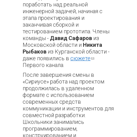
поработать над реальной
инженерной задачей, начиная с
этапа проектирования и
заканчивая сборкой и
тестированием прототипа. Члены
команды -
Давид Сафаров
из
Московской области и
Никита
Рыбаков
из Курганской области -
даже появились в
сюжете
(ссылка
Первого канала.
для
отправки
После завершения смены в
email)
«Сириусе» работа над проектом
продолжилась в удаленном
формате с использованием
современных средств
коммуникации и инструментов для
совместной разработки.
Школьники занимались
программированием,
конструированием и