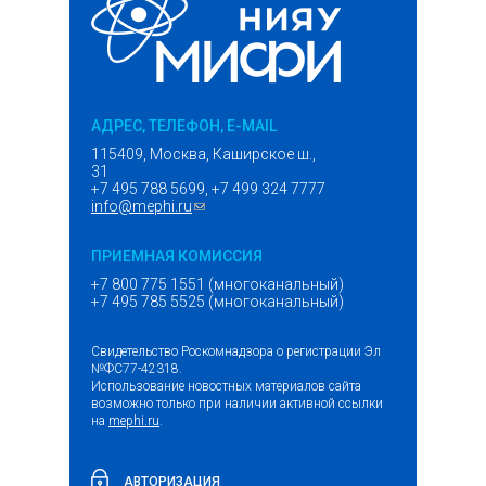
АДРЕС, ТЕЛЕФОН, E-MAIL
115409, Москва, Каширское ш.,
31
+7 495 788 5699, +7 499 324 7777
info@mephi.ru
(ссылка для отправки email)
ПРИЕМНАЯ КОМИССИЯ
+7 800 775 1551 (многоканальный)
+7 495 785 5525 (многоканальный)
Свидетельство Роскомнадзора о регистрации Эл
№ФС77-42318.
Использование новостных материалов сайта
возможно только при наличии активной ссылки
на
mephi.ru
.
АВТОРИЗАЦИЯ