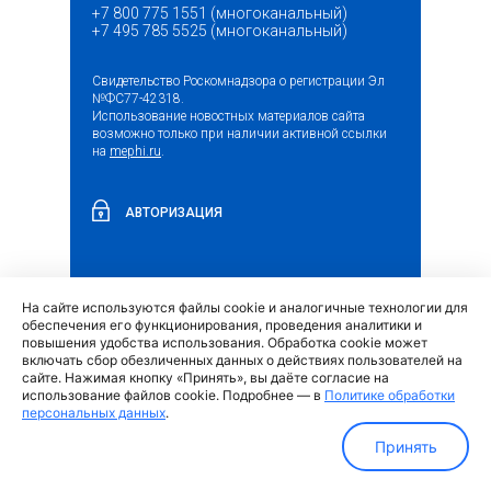
+7 800 775 1551 (многоканальный)
+7 495 785 5525 (многоканальный)
Свидетельство Роскомнадзора о регистрации Эл
№ФС77-42318.
Использование новостных материалов сайта
возможно только при наличии активной ссылки
на
mephi.ru
.
АВТОРИЗАЦИЯ
На сайте используются файлы cookie и аналогичные технологии для
(внешняя
Обращение граждан и организаций
обеспечения его функционирования, проведения аналитики и
ссылка)
повышения удобства использования. Обработка cookie может
включать сбор обезличенных данных о действиях пользователей на
сайте. Нажимая кнопку «Принять», вы даёте согласие на
использование файлов cookie. Подробнее — в
Политике обработки
персональных данных
.
Политика обработки персональных данных
Принять
МИФИ