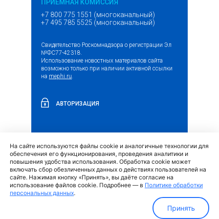
ПРИЕМНАЯ КОМИССИЯ
+7 800 775 1551 (многоканальный)
+7 495 785 5525 (многоканальный)
Свидетельство Роскомнадзора о регистрации Эл
№ФС77-42318.
Использование новостных материалов сайта
возможно только при наличии активной ссылки
на
mephi.ru
.
АВТОРИЗАЦИЯ
На сайте используются файлы cookie и аналогичные технологии для
(внешняя
Обращение граждан и организаций
обеспечения его функционирования, проведения аналитики и
ссылка)
повышения удобства использования. Обработка cookie может
включать сбор обезличенных данных о действиях пользователей на
сайте. Нажимая кнопку «Принять», вы даёте согласие на
использование файлов cookie. Подробнее — в
Политике обработки
персональных данных
.
Политика обработки персональных данных
Принять
МИФИ