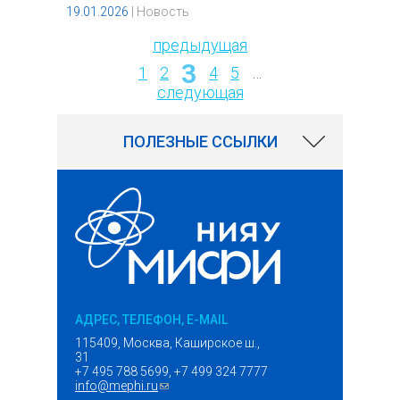
19.01.2026
|
Новость
предыдущая
3
Страницы
1
2
4
5
…
следующая
ПОЛЕЗНЫЕ ССЫЛКИ
АДРЕС, ТЕЛЕФОН, E-MAIL
115409, Москва, Каширское ш.,
31
+7 495 788 5699, +7 499 324 7777
info@mephi.ru
(ссылка для отправки email)