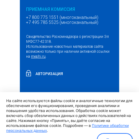
ПРИЕМНАЯ КОМИССИЯ
+7 800 775 1551 (многоканальный)
+7 495 785 5525 (многоканальный)
Свидетельство Роскомнадзора о регистрации Эл
№ФС77-42318.
Использование новостных материалов сайта
возможно только при наличии активной ссылки
на
mephi.ru
.
АВТОРИЗАЦИЯ
На сайте используются файлы cookie и аналогичные технологии для
(внешняя
Обращение граждан и организаций
обеспечения его функционирования, проведения аналитики и
ссылка)
повышения удобства использования. Обработка cookie может
включать сбор обезличенных данных о действиях пользователей на
сайте. Нажимая кнопку «Принять», вы даёте согласие на
использование файлов cookie. Подробнее — в
Политике обработки
персональных данных
.
Политика обработки персональных данных