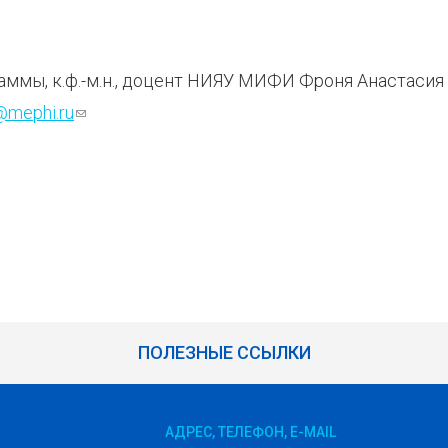
ммы, к.ф.-м.н., доцент НИЯУ МИФИ Фроня Анастасия
@mephi.ru
(ссылка для отправки email)
ПОЛЕЗНЫЕ ССЫЛКИ
АДРЕС, ТЕЛЕФОН, E-MAIL