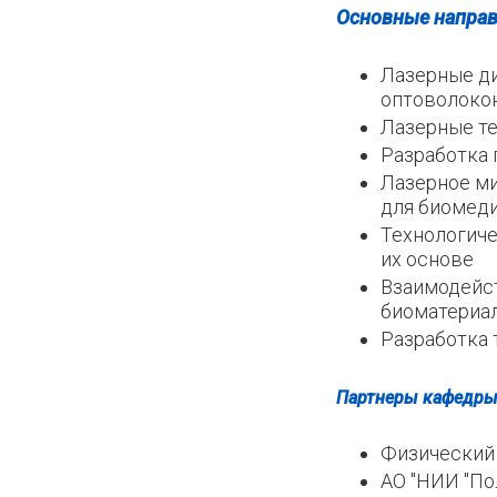
Основные направ
Лазерные ди
оптоволоко
Лазерные те
Разработка 
Лазерное ми
для биомед
Технологиче
их основе
Взаимодейст
биоматериа
Разработка 
Партнеры кафедры
Физический 
АО "НИИ "По