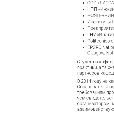
ООО «ЛАССАР
НПП «Инжект
РФЯЦ-ВНИИЭ
Институты 
Предприяти
ГНУ «Инстит
Politecnico di
EPSRC Nationa
Glasgow, Not
Студенты кафед
практики, а так
партнеров кафед
В 2014 году на 
Образовательная
требованиям про
чем свидетельст
организатором н
взаимодействуют