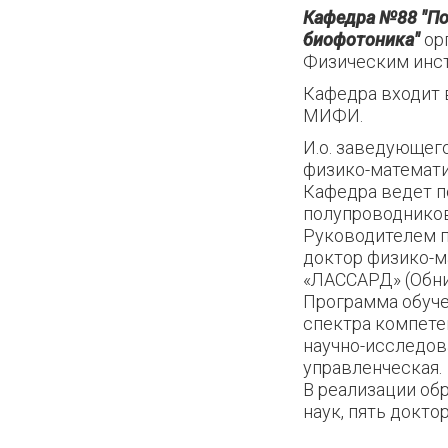
Кафедра №88 "По
биофотоника"
ор
Физическим инст
Кафедра входит 
МИФИ.
И.о. заведующег
физико-математи
Кафедра ведет п
полупроводников
Руководителем 
доктор физико-м
«ЛАССАРД» (Обни
Программа обуче
спектра компете
научно-исследова
управленческая.
В реализации об
наук, пять докто