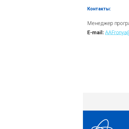
Контакты:
Менеджер програ
E-mail:
AAFronya
2718