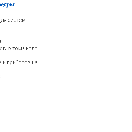
федры:
для систем
.
в, в том числе
 и приборов на
с