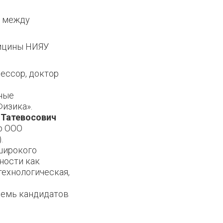
я между
дицины НИЯУ
фессор, доктор
ные
Физика».
 Татевосович
р ООО
.
широкого
ности как
технологическая,
семь кандидатов