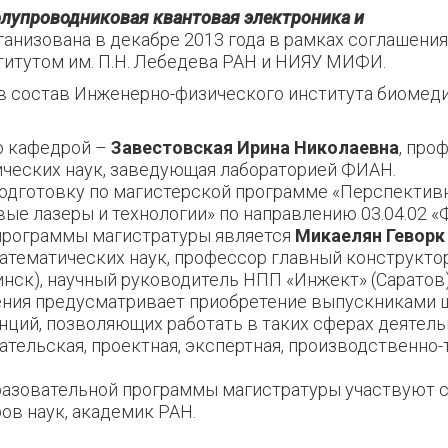
лупроводниковая квантовая электроника и
ганизована в декабре 2013 года в рамках соглашени
итутом им. П.Н. Лебедева РАН и НИЯУ МИФИ.
в состав Инженерно-физического института биоме
о кафедрой –
Завестовская Ирина Николаевна
, про
ческих наук, заведующая лабораторией ФИАН.
одготовку по магистерской программе «Перспектив
ые лазеры и технологии» по направлению 03.04.02 «
программы магистратуры является
Микаелян Геворк
атематических наук, профессор главный конструкто
нск), научный руководитель НПП «Инжект» (Саратов)
ния предусматривает приобретение выпускниками 
нций, позволяющих работать в таких сферах деятель
тельская, проектная, экспертная, производственно-
разовательной программы магистратуры участвуют 
ров наук, академик РАН.