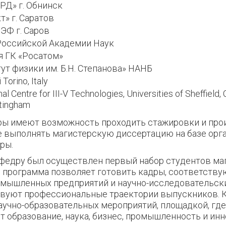
Д» г. Обнинск
» г. Саратов
Ф г. Саров
Российской Академии Наук
я ГК «Росатом»
ут физики им. Б.Н. Степанова» НАНБ
 Torino, Italy
l Centre for III-V Technologies, Universities of Sheffield
tingham
ры имеют возможность проходить стажировки и пр
же выполнять магистерскую диссертацию на базе орг
ры.
кафедру был осуществлен первый набор студентов ма
 программа позволяет готовить кадры, соответств
мышленных предприятий и научно-исследовательски
вуют профессиональные траектории выпускников. 
аучно-образовательных мероприятий, площадкой, где
 образование, наука, бизнес, промышленность и инн