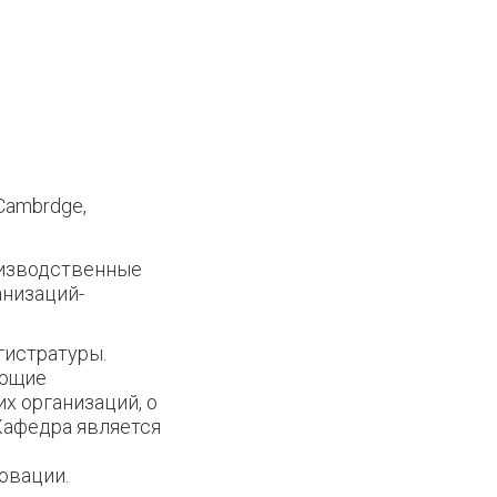
, Cambrdge,
оизводственные
анизаций-
гистратуры.
ующие
х организаций, о
Кафедра является
овации.