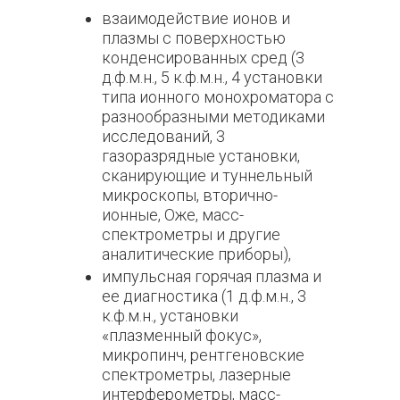
взаимодействие ионов и
плазмы с поверхностью
конденсированных сред (3
д.ф.м.н., 5 к.ф.м.н., 4 установки
типа ионного монохроматора с
разнообразными методиками
исследований, 3
газоразрядные установки,
сканирующие и туннельный
микроскопы, вторично-
ионные, Оже, масс-
спектрометры и другие
аналитические приборы),
импульсная горячая плазма и
ее диагностика (1 д.ф.м.н., 3
к.ф.м.н., установки
«плазменный фокус»,
микропинч, рентгеновские
спектрометры, лазерные
интерферометры, масс-