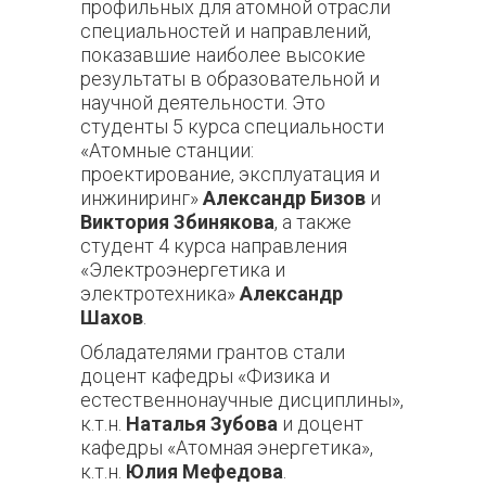
профильных для атомной отрасли
специальностей и направлений,
показавшие наиболее высокие
результаты в образовательной и
научной деятельности. Это
студенты 5 курса специальности
«Атомные станции:
проектирование, эксплуатация и
инжиниринг»
Александр Бизов
и
Виктория Збинякова
, а также
студент 4 курса направления
«Электроэнергетика и
электротехника»
Александр
Шахов
.
Обладателями грантов стали
доцент кафедры «Физика и
естественнонаучные дисциплины»,
к.т.н.
Наталья Зубова
и доцент
кафедры «Атомная энергетика»,
к.т.н.
Юлия Мефедова
.