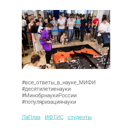
#все_ответы_в_науке_МИФИ
#десятилетиенауки
#МинобрнаукиРоссии
#популяризациянауки
286
ЛаПлаз
ИФТИС
студенты