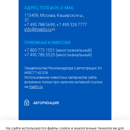
АДРЕС, ТЕЛЕФОН, E-MAIL
115409, Москва, Каширское ш.,
31
+7 495 788 5699, +7 499 324 7777
info@mephi.ru
(ссылка для отправки email)
ПРИЕМНАЯ КОМИССИЯ
+7 800 775 1551 (многоканальный)
+7 495 785 5525 (многоканальный)
Свидетельство Роскомнадзора о регистрации Эл
№ФС77-42318.
Использование новостных материалов сайта
возможно только при наличии активной ссылки
на
mephi.ru
.
АВТОРИЗАЦИЯ
На сайте используются файлы cookie и аналогичные технологии для