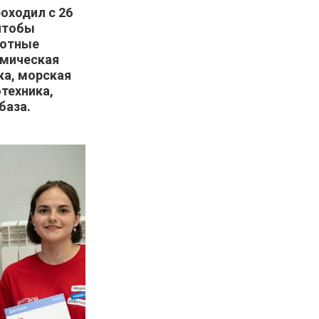
оходил с 26
 чтобы
лотные
смическая
ка, морская
техника,
база.