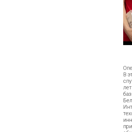
Опе
В э
спу
лет
баз
Бел
Инт
тех
инн
при