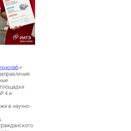
ехнолаб
(внешняя
.
направления:
ссылка)
тные
 площадки
№ 4 и
жи в научно-
,
гражданского