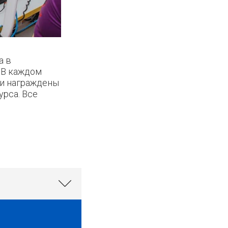
а в
 В каждом
ли награждены
урса. Все