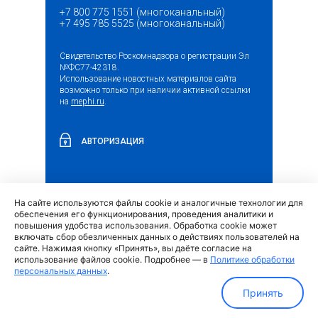
+7 800 775 1551 (многоканальный)
+7 495 785 5525 (многоканальный)
Свидетельство Роскомнадзора о регистрации Эл
№ФС77-42318.
Использование новостных материалов сайта
возможно только при наличии активной ссылки
на
mephi.ru
.
АВТОРИЗАЦИЯ
На сайте используются файлы cookie и аналогичные технологии для
(внешняя
Обращение граждан и организаций
обеспечения его функционирования, проведения аналитики и
ссылка)
повышения удобства использования. Обработка cookie может
включать сбор обезличенных данных о действиях пользователей на
сайте. Нажимая кнопку «Принять», вы даёте согласие на
использование файлов cookie. Подробнее — в
Политике обработки
персональных данных
.
Политика обработки персональных данных
Принять
МИФИ