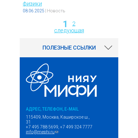
физики
08.06.2025
|
Новость
1
2
Страницы
следующая
ПОЛЕЗНЫЕ ССЫЛКИ
АДРЕС, ТЕЛЕФОН, E-MAIL
115409, Москва, Каширское ш.,
31
+7 495 788 5699, +7 499 324 7777
info@mephi.ru
(ссылка для отправки email)