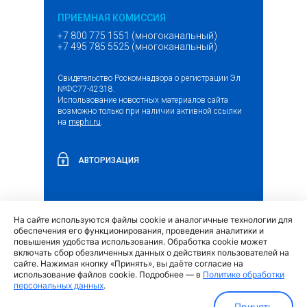
ПРИЕМНАЯ КОМИССИЯ
+7 800 775 1551 (многоканальный)
+7 495 785 5525 (многоканальный)
Свидетельство Роскомнадзора о регистрации Эл
№ФС77-42318.
Использование новостных материалов сайта
возможно только при наличии активной ссылки
на
mephi.ru
.
АВТОРИЗАЦИЯ
На сайте используются файлы cookie и аналогичные технологии для
(внешняя
Обращение граждан и организаций
обеспечения его функционирования, проведения аналитики и
ссылка)
повышения удобства использования. Обработка cookie может
включать сбор обезличенных данных о действиях пользователей на
сайте. Нажимая кнопку «Принять», вы даёте согласие на
использование файлов cookie. Подробнее — в
Политике обработки
персональных данных
.
Политика обработки персональных данных
Принять