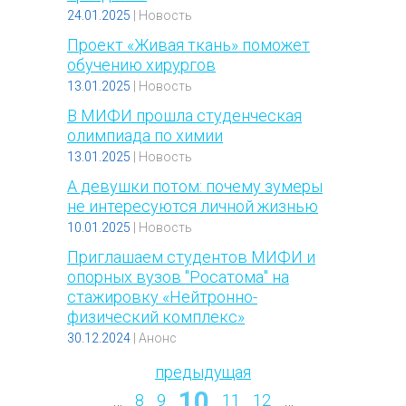
24.01.2025
|
Новость
Проект «Живая ткань» поможет
обучению хирургов
13.01.2025
|
Новость
В МИФИ прошла студенческая
олимпиада по химии
13.01.2025
|
Новость
А девушки потом: почему зумеры
не интересуются личной жизнью
10.01.2025
|
Новость
Приглашаем студентов МИФИ и
опорных вузов "Росатома" на
стажировку «Нейтронно-
физический комплекс»
30.12.2024
|
Анонс
предыдущая
10
Страницы
…
8
9
11
12
…