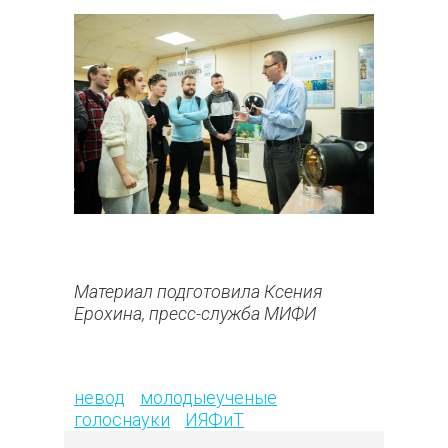
Материал подготовила Ксения
Ерохина, пресс-служба МИФИ
324
невод
молодыеученые
голоснауки
ИЯФиТ