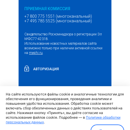
ПРИЕМНАЯ КОМИССИЯ
+7 800 775 1551 (многоканальный)
+7 495 785 5525 (многоканальный)
Свидетельство Роскомнадзора о регистрации Эл
№ФС77-42318.
Использование новостных материалов сайта
возможно только при наличии активной ссылки
на
mephi.ru
.
АВТОРИЗАЦИЯ
На сайте используются файлы cookie и аналогичные технологии для
(внешняя
Обращение граждан и организаций
обеспечения его функционирования, проведения аналитики и
ссылка)
повышения удобства использования. Обработка cookie может
включать сбор обезличенных данных о действиях пользователей на
сайте. Нажимая кнопку «Принять», вы даёте согласие на
использование файлов cookie. Подробнее — в
Политике обработки
персональных данных
.
Политика обработки персональных данных