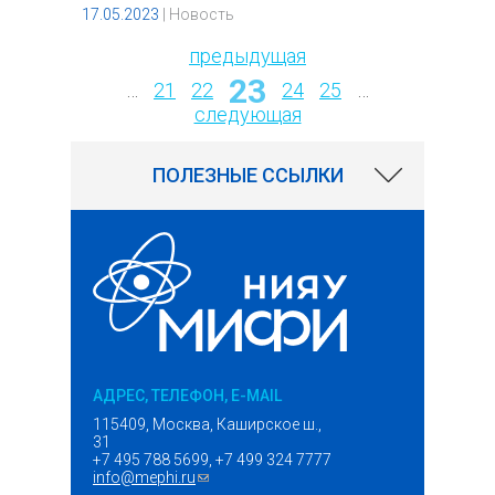
17.05.2023
|
Новость
предыдущая
23
Страницы
…
21
22
24
25
…
следующая
ПОЛЕЗНЫЕ ССЫЛКИ
АДРЕС, ТЕЛЕФОН, E-MAIL
115409, Москва, Каширское ш.,
31
+7 495 788 5699, +7 499 324 7777
info@mephi.ru
(ссылка для отправки email)