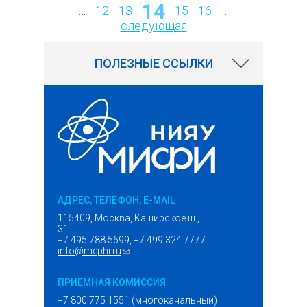
14
Страницы
…
12
13
15
16
…
следующая
ПОЛЕЗНЫЕ ССЫЛКИ
АДРЕС, ТЕЛЕФОН, E-MAIL
115409, Москва, Каширское ш.,
31
+7 495 788 5699, +7 499 324 7777
info@mephi.ru
(ссылка для отправки email)
ПРИЕМНАЯ КОМИССИЯ
+7 800 775 1551 (многоканальный)