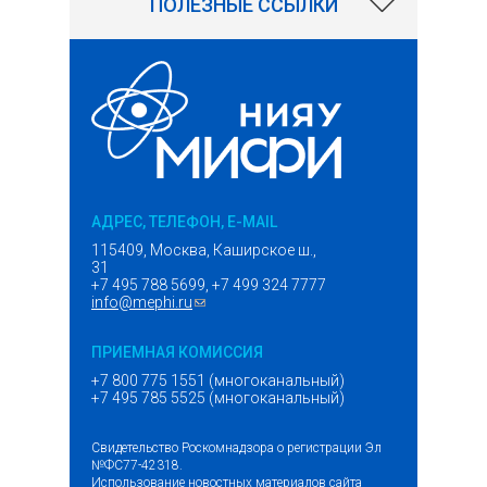
ПОЛЕЗНЫЕ ССЫЛКИ
АДРЕС, ТЕЛЕФОН, E-MAIL
115409, Москва, Каширское ш.,
31
+7 495 788 5699, +7 499 324 7777
info@mephi.ru
(ссылка для отправки email)
ПРИЕМНАЯ КОМИССИЯ
+7 800 775 1551 (многоканальный)
+7 495 785 5525 (многоканальный)
Свидетельство Роскомнадзора о регистрации Эл
№ФС77-42318.
Использование новостных материалов сайта